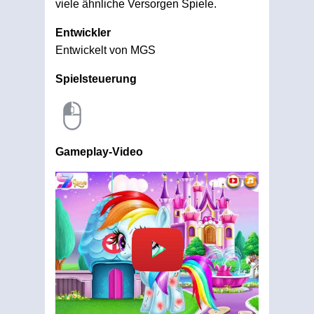
viele ähnliche Versorgen Spiele.
Entwickler
Entwickelt von MGS
Spielsteuerung
Gameplay-Video