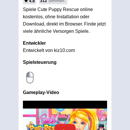
312
Stimmen
4.8
Spiele Cute Puppy Rescue online
kostenlos, ohne Installation oder
Download, direkt im Browser. Finde jetzt
viele ähnliche Versorgen Spiele.
Entwickler
Entwickelt von kiz10.com
Spielsteuerung
Gameplay-Video