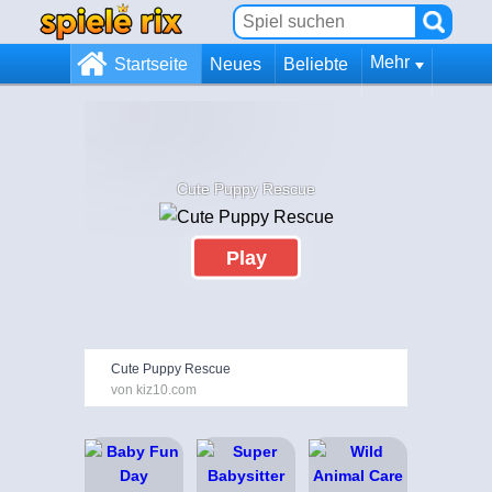
Mehr
Startseite
Neues
Beliebte
Cute Puppy Rescue
Play
Cute Puppy Rescue
von kiz10.com