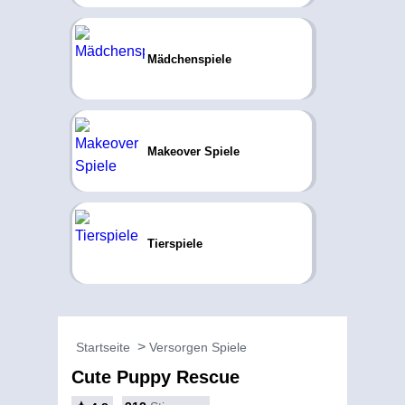
Mädchenspiele
Makeover Spiele
Tierspiele
Startseite
Versorgen Spiele
Cute Puppy Rescue