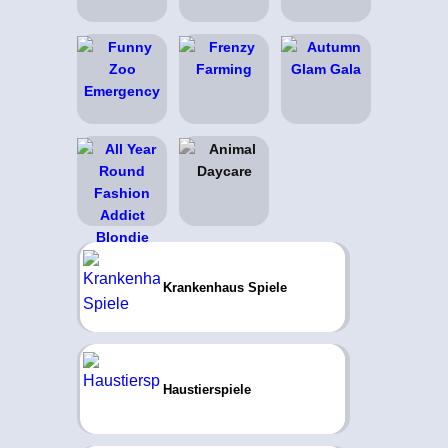
Krankenhaus Spiele
Haustierspiele