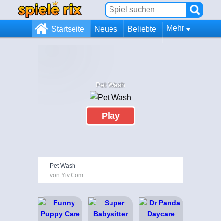
Mehr
Startseite
Neues
Beliebte
Pet Wash
Play
Pet Wash
von Yiv.Com