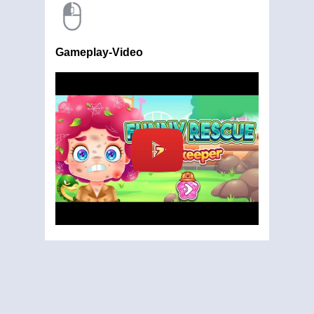
Gameplay-Video