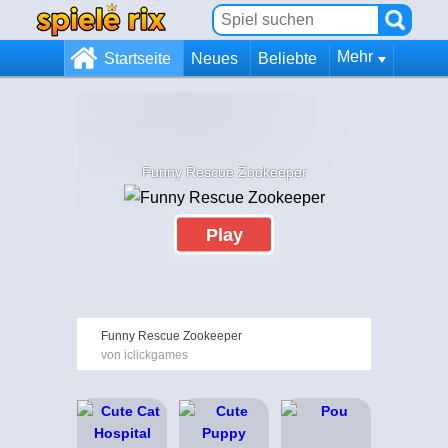
Mehr
Startseite
Neues
Beliebte
Funny Rescue Zookeeper
Play
Funny Rescue Zookeeper
von iclickgames