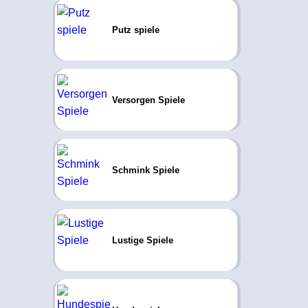
Putz spiele
Versorgen Spiele
Schmink Spiele
Lustige Spiele