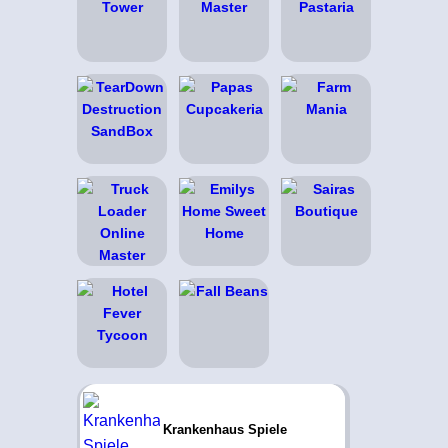
Krankenhaus Spiele