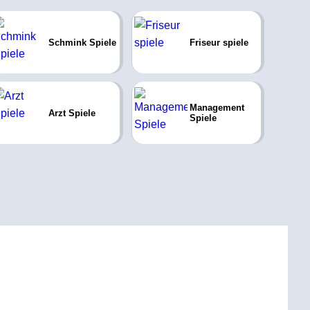
Schmink Spiele
Friseur spiele
Management
Arzt Spiele
Spiele