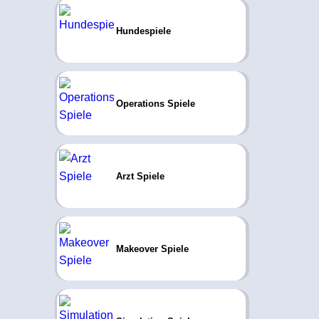
Hundespiele
Operations Spiele
Arzt Spiele
Makeover Spiele