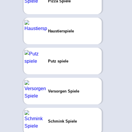
Pizza Spiele
Haustierspiele
Putz spiele
Versorgen Spiele
Schmink Spiele