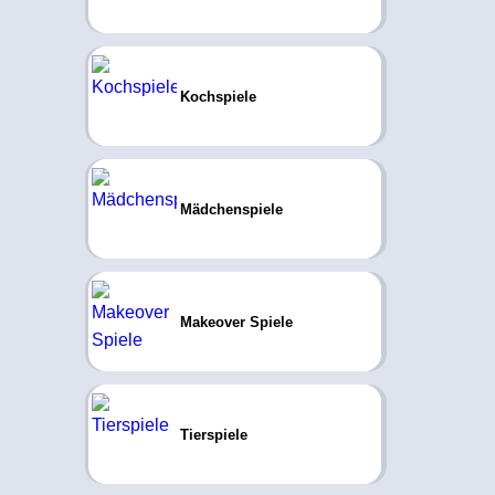
Kochspiele
Mädchenspiele
Makeover Spiele
Tierspiele