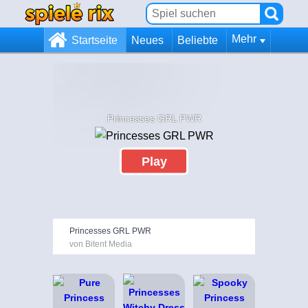
Mehr
Startseite
Neues
Beliebte
Princesses GRL PWR
Play
Princesses GRL PWR
von Bitent Media