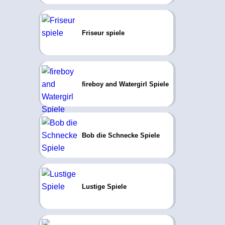
Friseur spiele
fireboy and Watergirl Spiele
Bob die Schnecke Spiele
Lustige Spiele