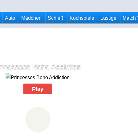
Auto
Mädchen
Schieß
Kochspiele
Lustige
Match 
rincesses Boho Addiction
Play