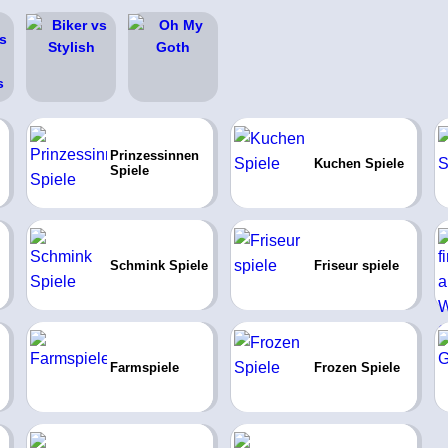
Prinzessinnen
Kuchen Spiele
Spiele
Schmink Spiele
Friseur spiele
Farmspiele
Frozen Spiele