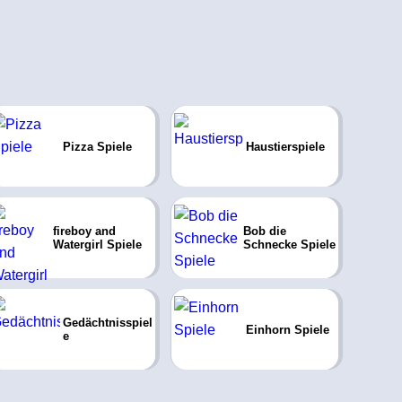
Pizza Spiele
Haustierspiele
fireboy and
Bob die
Watergirl Spiele
Schnecke Spiele
Gedächtnisspiel
Einhorn Spiele
e