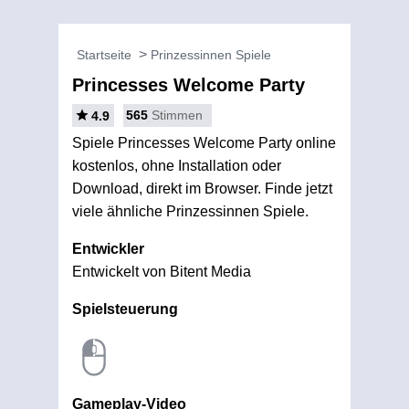
Startseite
Prinzessinnen Spiele
Princesses Welcome Party
565
Stimmen
4.9
Spiele Princesses Welcome Party online
kostenlos, ohne Installation oder
Download, direkt im Browser. Finde jetzt
viele ähnliche Prinzessinnen Spiele.
Entwickler
Entwickelt von Bitent Media
Spielsteuerung
Gameplay-Video