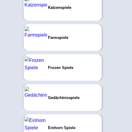
Katzenspiele
Farmspiele
Frozen Spiele
Gedächtnisspiele
Einhorn Spiele