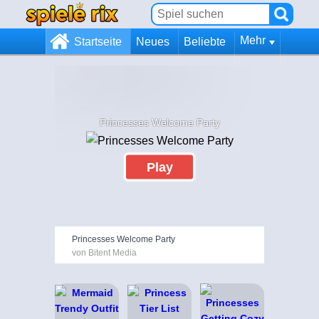
Mehr
Startseite
Neues
Beliebte
Princesses Welcome Party
Play
Princesses Welcome Party
von Bitent Media