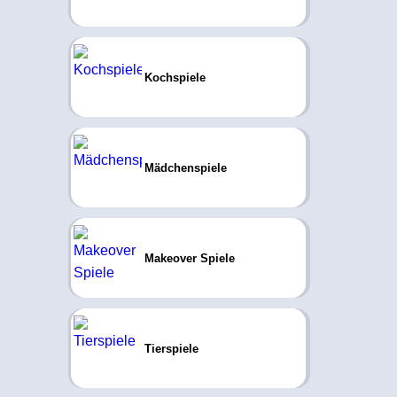
Kochspiele
Mädchenspiele
Makeover Spiele
Tierspiele