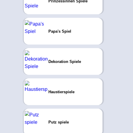
Prinzessinnen Spiele
Papa's Spiel
Dekoration Spiele
Haustierspiele
Putz spiele