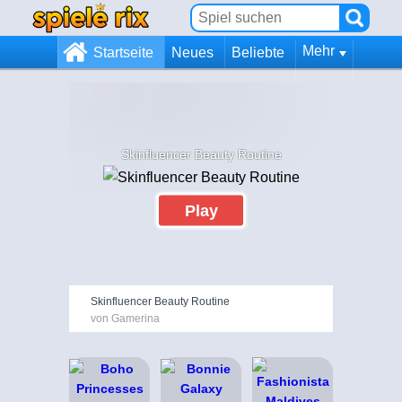
Mehr
Startseite
Neues
Beliebte
Skinfluencer Beauty Routine
Play
Skinfluencer Beauty Routine
von Gamerina