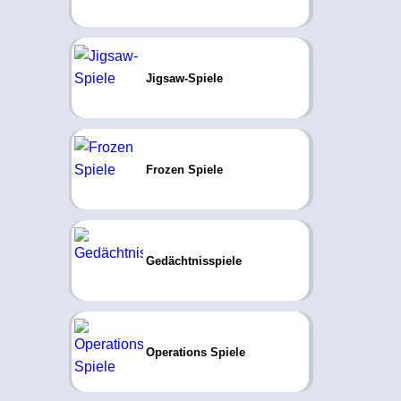
Jigsaw-Spiele
Frozen Spiele
Gedächtnisspiele
Operations Spiele