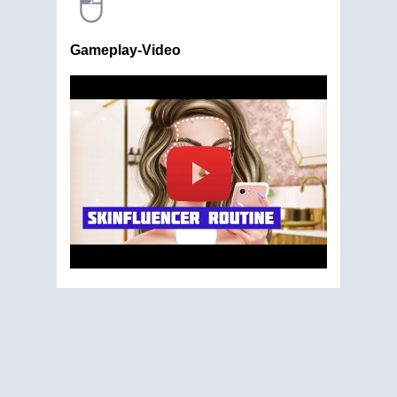
Gameplay-Video