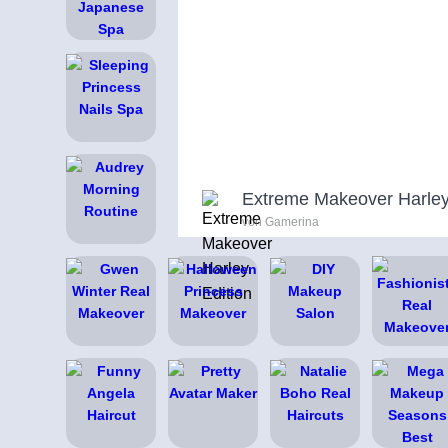
Extreme Makeover Harley
von Gamerina