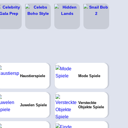
Haustierspiele
Mode Spiele
Versteckte
Juwelen Spiele
Objekte Spiele