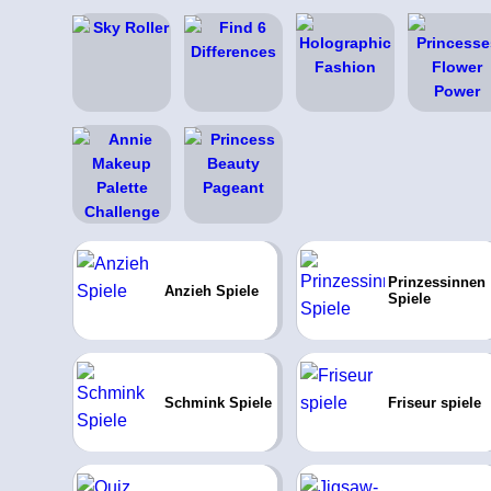
Prinzessinnen
Anzieh Spiele
Spiele
Schmink Spiele
Friseur spiele