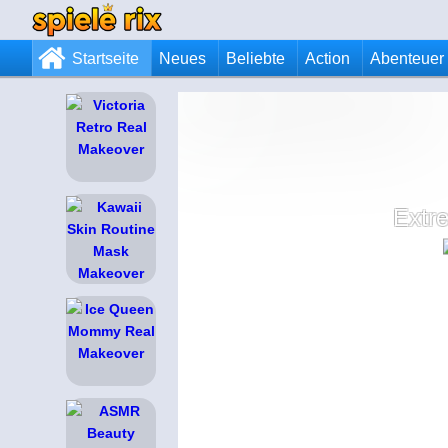
Startseite
Neues
Beliebte
Action
Abenteuer
Extr