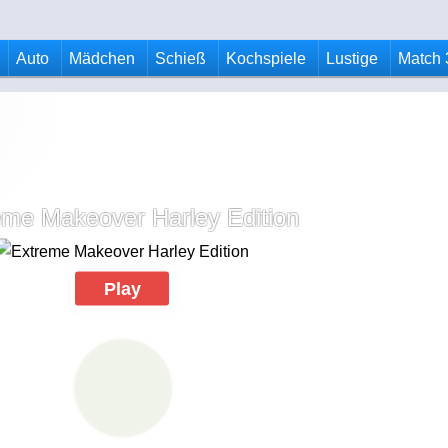
Auto
Mädchen
Schieß
Kochspiele
Lustige
Match 
eme Makeover Harley Edition
Play