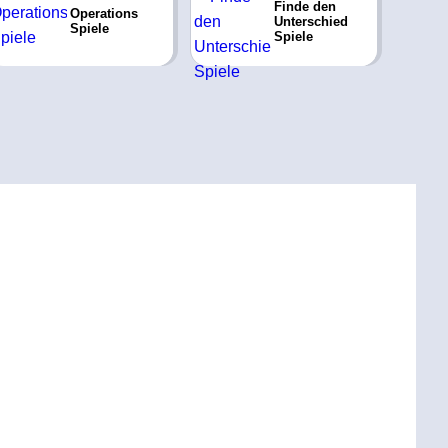
Finde den
Operations
Unterschied
Spiele
Spiele