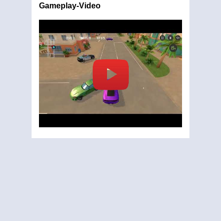
Gameplay-Video