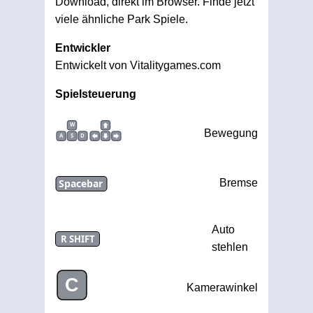
Download, direkt im Browser. Finde jetzt
viele ähnliche Park Spiele.
Entwickler
Entwickelt von Vitalitygames.com
Spielsteuerung
W
Bewegung
A
S
D
Spacebar
Bremse
Auto
R SHIFT
stehlen
C
Kamerawinkel