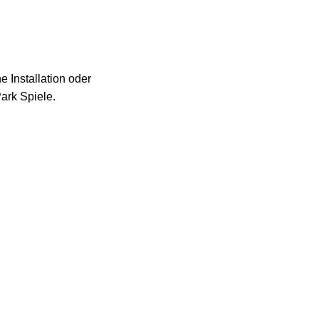
e Installation oder
Park Spiele.
l