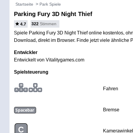
Startseite
Park Spiele
Parking Fury 3D Night Thief
322
Stimmen
4.7
Spiele Parking Fury 3D Night Thief online kostenlos, ohn
Download, direkt im Browser. Finde jetzt viele ähnliche 
Entwickler
Entwickelt von Vitalitygames.com
Spielsteuerung
W
Fahren
A
S
D
Spacebar
Bremse
C
Kamerawinke