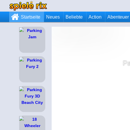
Startseite
Neues
Beliebte
Action
Abenteuer
Pa