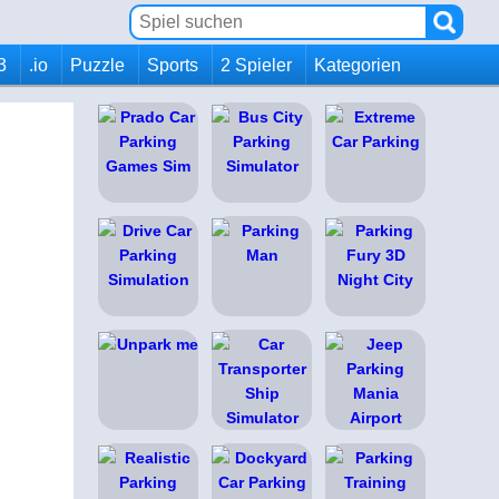
3
.io
Puzzle
Sports
2 Spieler
Kategorien