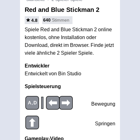
Red and Blue Stickman 2
640
Stimmen
4.8
Spiele Red and Blue Stickman 2 online
kostenlos, ohne Installation oder
Download, direkt im Browser. Finde jetzt
viele ähnliche 2 Spieler Spiele.
Entwickler
Entwickelt von Bin Studio
Spielsteuerung
|
A,D
Bewegung
Springen
Gameplay-Video