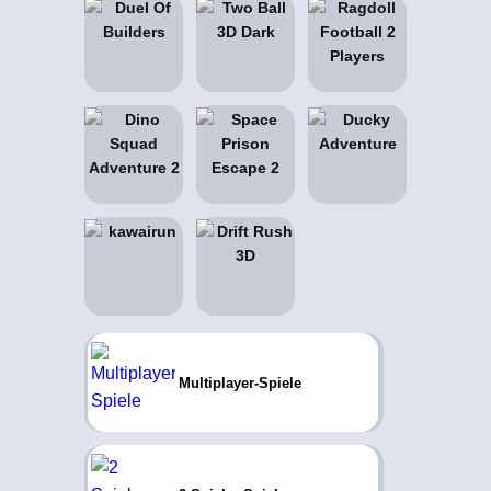
Multiplayer-Spiele