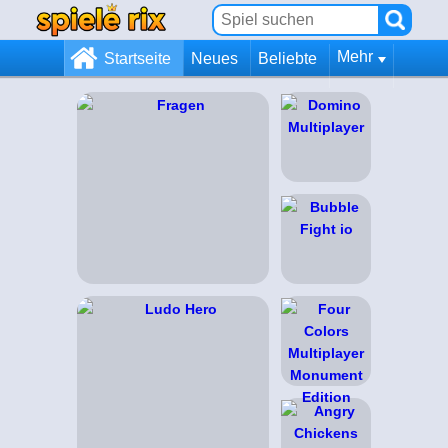
Mehr
Startseite
Neues
Beliebte