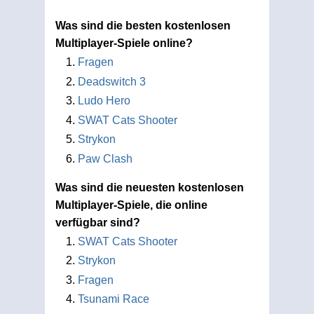
Was sind die besten kostenlosen
Multiplayer-Spiele online?
Fragen
Deadswitch 3
Ludo Hero
SWAT Cats Shooter
Strykon
Paw Clash
Was sind die neuesten kostenlosen
Multiplayer-Spiele, die online
verfügbar sind?
SWAT Cats Shooter
Strykon
Fragen
Tsunami Race