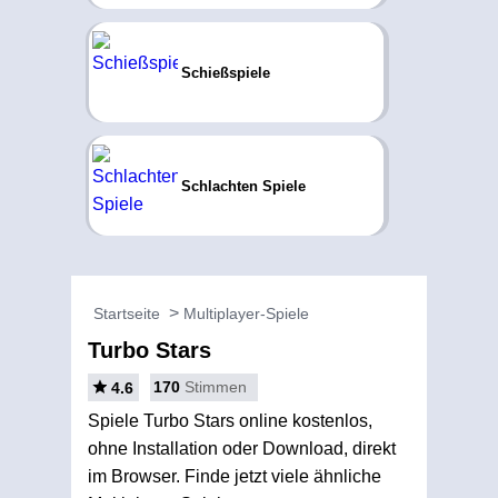
Schießspiele
Schlachten Spiele
Startseite
Multiplayer-Spiele
Turbo Stars
170
Stimmen
4.6
Spiele Turbo Stars online kostenlos,
ohne Installation oder Download, direkt
im Browser. Finde jetzt viele ähnliche