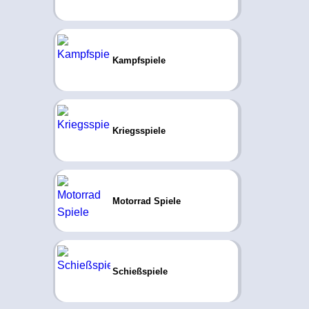
Kampfspiele
Kriegsspiele
Motorrad Spiele
Schießspiele