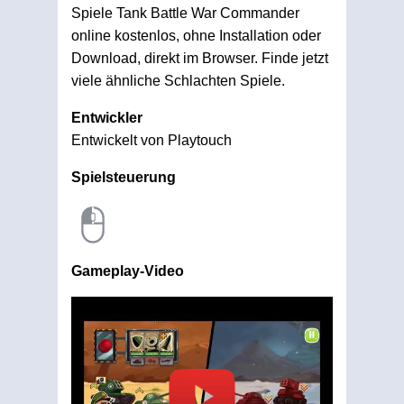
Spiele Tank Battle War Commander
online kostenlos, ohne Installation oder
Download, direkt im Browser. Finde jetzt
viele ähnliche Schlachten Spiele.
Entwickler
Entwickelt von Playtouch
Spielsteuerung
Gameplay-Video