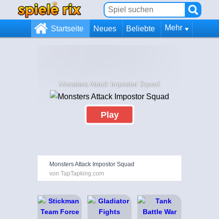
Mehr
Startseite
Neues
Beliebte
Monsters Attack Impostor Squad
Play
Monsters Attack Impostor Squad
von TapTapking.com