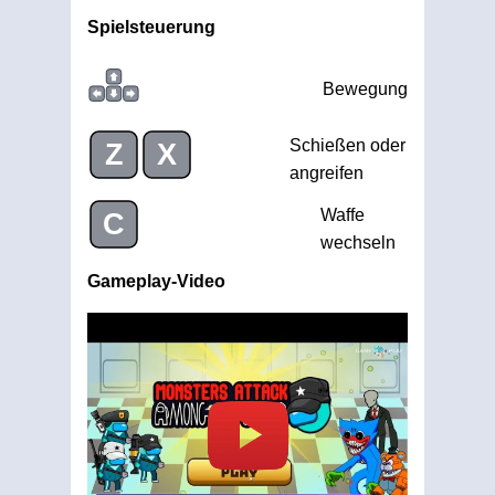
Spielsteuerung
Bewegung
Schießen oder
Z
X
angreifen
Waffe
C
wechseln
Gameplay-Video