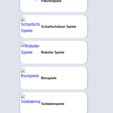
Panzerspiele
Scharfschützen Spiele
Roboter Spiele
Boxspiele
Soldatenspiele