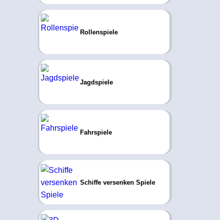
Rollenspiele
Jagdspiele
Fahrspiele
Schiffe versenken Spiele