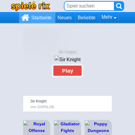
Mehr
Startseite
Neues
Beliebte
Sir Knight
Play
Sir Knight
von DAPALAB