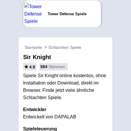
Tower Defense Spiele
Startseite
Schlachten Spiele
Sir Knight
584
Stimmen
4.9
Spiele Sir Knight online kostenlos, ohne
Installation oder Download, direkt im
Browser. Finde jetzt viele ähnliche
Schlachten Spiele.
Entwickler
Entwickelt von DAPALAB
Spielsteuerung