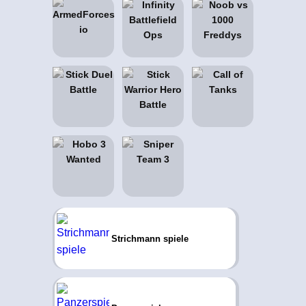
Strichmann spiele