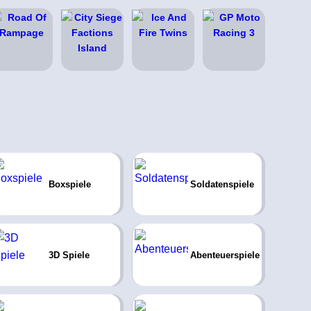
Boxspiele
Soldatenspiele
3D Spiele
Abenteuerspiele