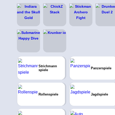
Strichmann
Panzerspiele
spiele
Rollenspiele
Jagdspiele