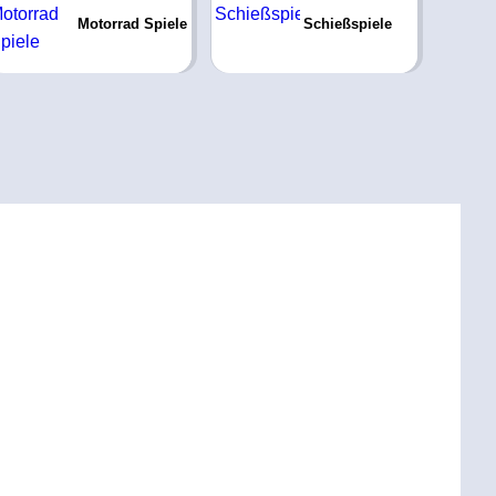
Motorrad Spiele
Schießspiele