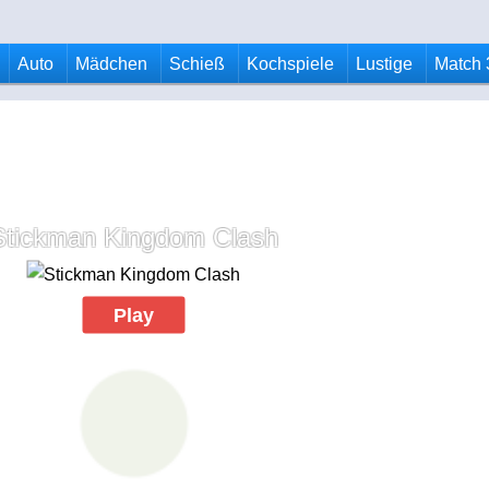
Auto
Mädchen
Schieß
Kochspiele
Lustige
Match 
Stickman Kingdom Clash
Play