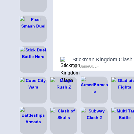
Stickman Kingdom Clash
von GameGULF