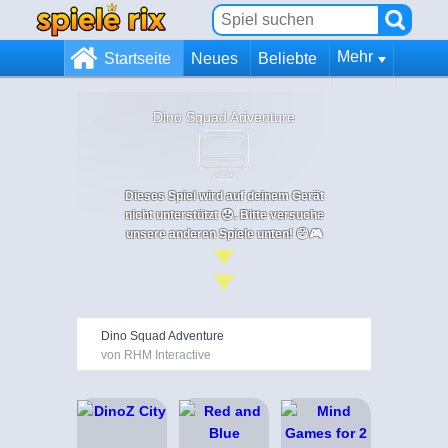
Mehr
Startseite
Neues
Beliebte
Dino Squad Adventure
Dieses Spiel wird auf deinem Gerät
nicht unterstützt 😞. Bitte versuche
unsere anderen Spiele unten! 😄🎮
Dino Squad Adventure
von RHM Interactive