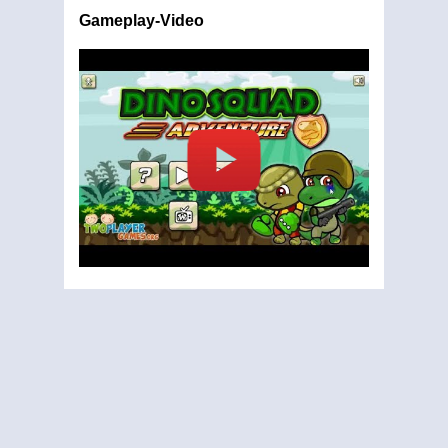
Gameplay-Video