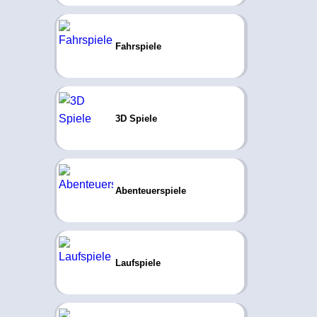
Fahrspiele
3D Spiele
Abenteuerspiele
Laufspiele