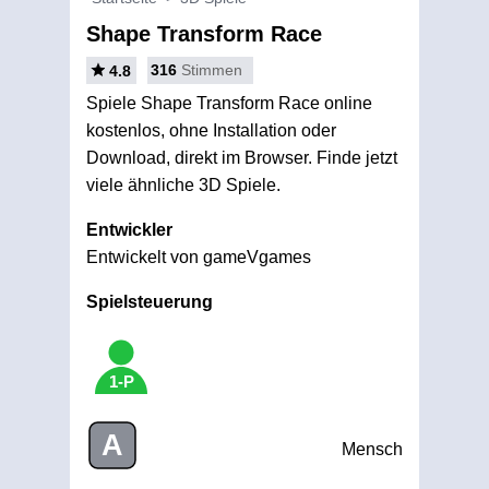
Shape Transform Race
316
Stimmen
4.8
Spiele Shape Transform Race online
kostenlos, ohne Installation oder
Download, direkt im Browser. Finde jetzt
viele ähnliche 3D Spiele.
Entwickler
Entwickelt von gameVgames
Spielsteuerung
1-P
A
Mensch