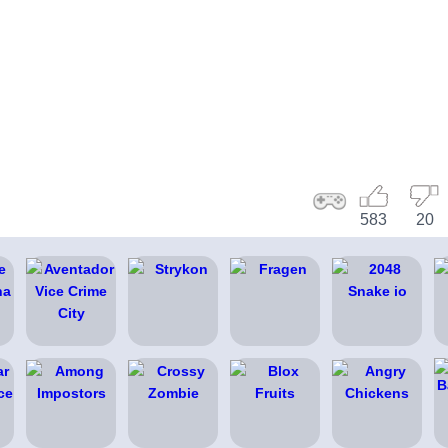
583
20