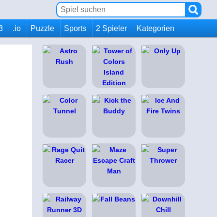
3
.io
Puzzle
Sports
2 Spieler
Kategorien