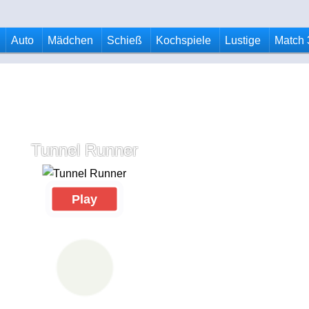
Auto
Mädchen
Schieß
Kochspiele
Lustige
Match 
Tunnel Runner
Play