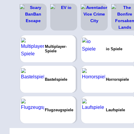
Multiplayer-
io Spiele
Spiele
Bastelspiele
Horrorspiele
Flugzeugspiele
Laufspiele