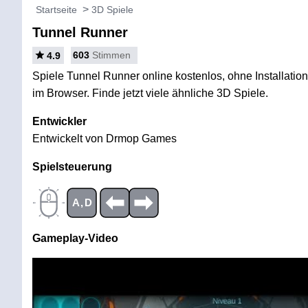
Startseite
3D Spiele
Tunnel Runner
603
Stimmen
4.9
Spiele Tunnel Runner online kostenlos, ohne Installatio
im Browser. Finde jetzt viele ähnliche 3D Spiele.
Entwickler
Entwickelt von Drmop Games
Spielsteuerung
A,D
Gameplay-Video