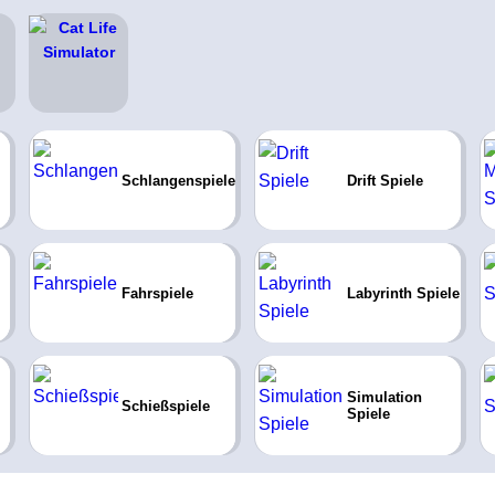
Schlangenspiele
Drift Spiele
Fahrspiele
Labyrinth Spiele
Simulation
Schießspiele
Spiele