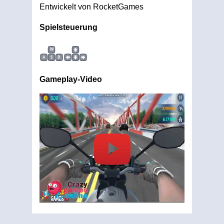
Entwickelt von RocketGames
Spielsteuerung
W
A
S
D
Gameplay-Video