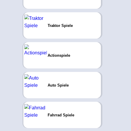
Traktor Spiele
Actionspiele
Auto Spiele
Fahrrad Spiele