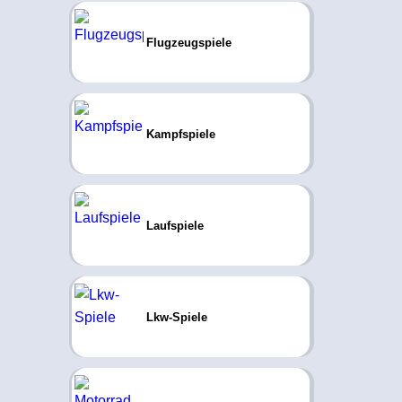
Flugzeugspiele
Kampfspiele
Laufspiele
Lkw-Spiele