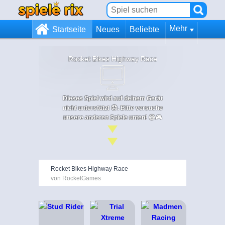
Mehr
Startseite
Neues
Beliebte
Rocket Bikes Highway Race
Dieses Spiel wird auf deinem Gerät
nicht unterstützt 😞. Bitte versuche
unsere anderen Spiele unten! 😄🎮
Rocket Bikes Highway Race
von RocketGames