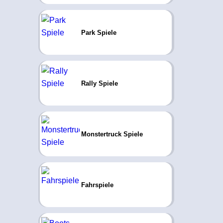
Park Spiele
Rally Spiele
Monstertruck Spiele
Fahrspiele