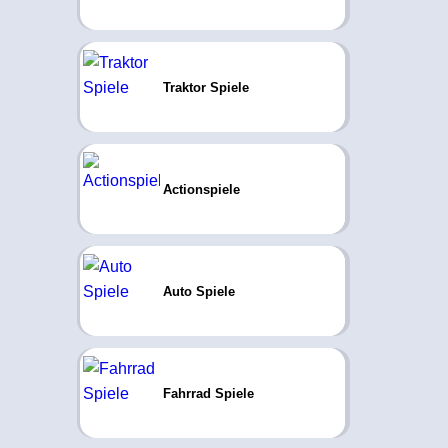
Traktor Spiele
Actionspiele
Auto Spiele
Fahrrad Spiele