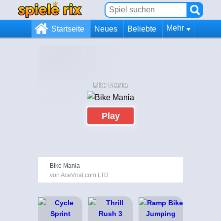
Mehr
Startseite
Neues
Beliebte
Bike Mania
Play
Bike Mania
von AceViral.com LTD