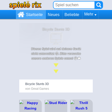
Mehr
Startseite
Neues
Beliebte
Bicycle Stunts 3D
Dieses Spiel wird auf deinem Gerät
nicht unterstützt 😞. Bitte versuche
unsere anderen Spiele unten! 😄🎮
Bicycle Stunts 3D
von Great Games