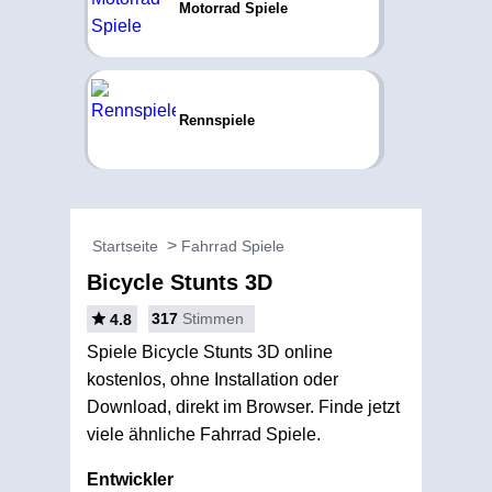
Motorrad Spiele
Rennspiele
Startseite
Fahrrad Spiele
Bicycle Stunts 3D
317
Stimmen
4.8
Spiele Bicycle Stunts 3D online
kostenlos, ohne Installation oder
Download, direkt im Browser. Finde jetzt
viele ähnliche Fahrrad Spiele.
Entwickler