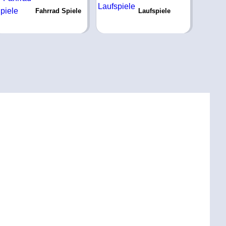
Fahrrad Spiele
Laufspiele