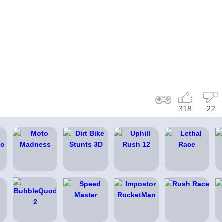
318
22