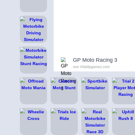
GP Moto Racing 3
von Vitalitygames.com