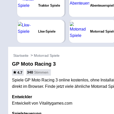
Traktor Spiele
Abenteuerspiel
Lkw-Spiele
Motorrad Spiel
Startseite
Motorrad Spiele
GP Moto Racing 3
340
Stimmen
4.7
Spiele GP Moto Racing 3 online kostenlos, ohne Install
direkt im Browser. Finde jetzt viele ähnliche Motorrad Spi
Entwickler
Entwickelt von Vitalitygames.com
Spielsteuerung