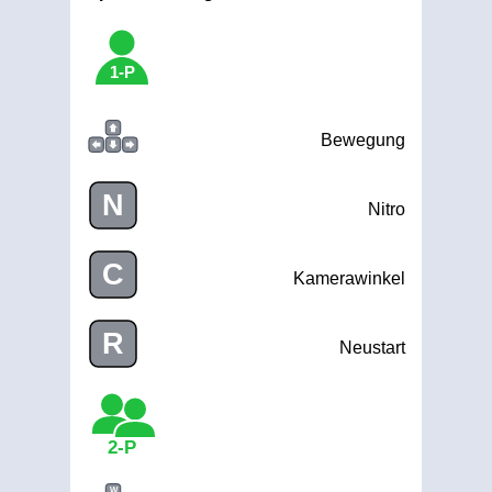
1-P
Bewegung
N
Nitro
C
Kamerawinkel
R
Neustart
2-P
W