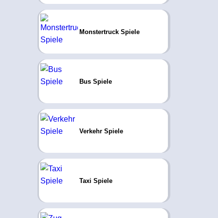
Monstertruck Spiele
Bus Spiele
Verkehr Spiele
Taxi Spiele