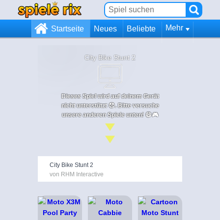
Mehr
Startseite
Neues
Beliebte
City Bike Stunt 2
Dieses Spiel wird auf deinem Gerät
nicht unterstützt 😞. Bitte versuche
unsere anderen Spiele unten! 😄🎮
City Bike Stunt 2
von RHM Interactive