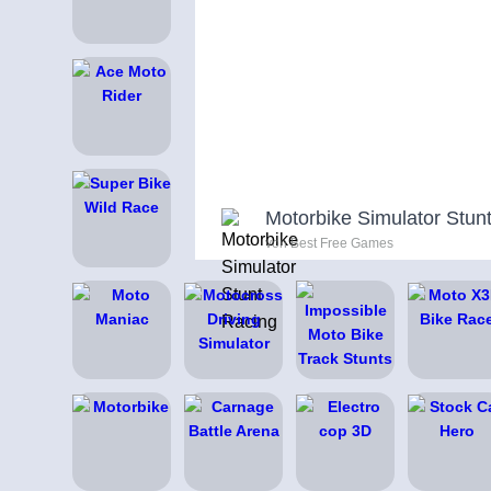
Motorbike Simulator Stun
von Best Free Games