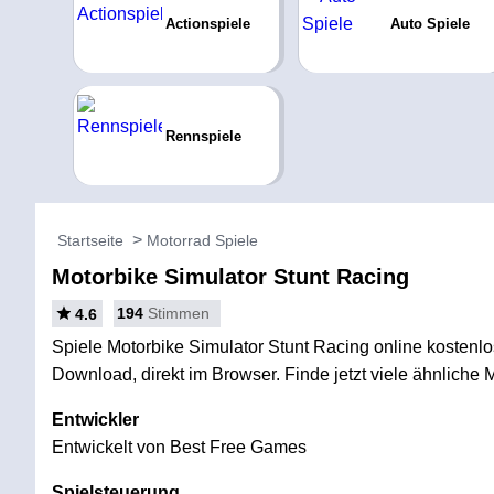
Actionspiele
Auto Spiele
Rennspiele
Startseite
Motorrad Spiele
Motorbike Simulator Stunt Racing
194
Stimmen
4.6
Spiele Motorbike Simulator Stunt Racing online kostenlos
Download, direkt im Browser. Finde jetzt viele ähnliche 
Entwickler
Entwickelt von Best Free Games
Spielsteuerung