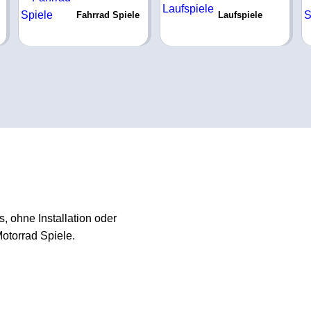
Fahrrad Spiele
Laufspiele
, ohne Installation oder
Motorrad Spiele.