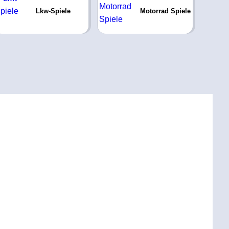
Lkw-Spiele
Motorrad Spiele