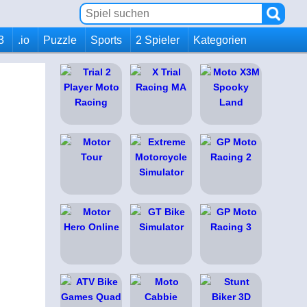
3
.io
Puzzle
Sports
2 Spieler
Kategorien