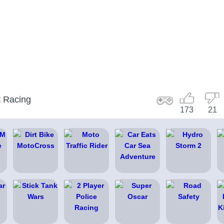
t Racing
173
21