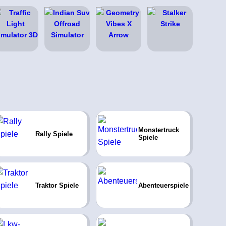
Monstertruck
Rally Spiele
Spiele
Traktor Spiele
Abenteuerspiele