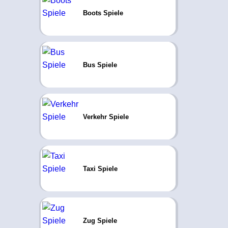
Boots Spiele
Bus Spiele
Verkehr Spiele
Taxi Spiele
Zug Spiele