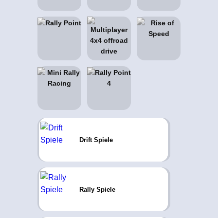
Drift Spiele
Rally Spiele