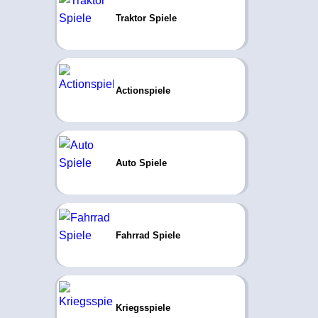
Traktor Spiele
Actionspiele
Auto Spiele
Fahrrad Spiele
Kriegsspiele