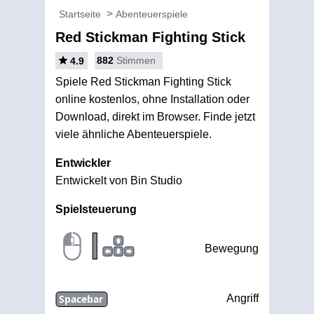
Startseite
Abenteuerspiele
Red Stickman Fighting Stick
882
Stimmen
4.9
Spiele Red Stickman Fighting Stick
online kostenlos, ohne Installation oder
Download, direkt im Browser. Finde jetzt
viele ähnliche Abenteuerspiele.
Entwickler
Entwickelt von Bin Studio
Spielsteuerung
|
Bewegung
Spacebar
Angriff