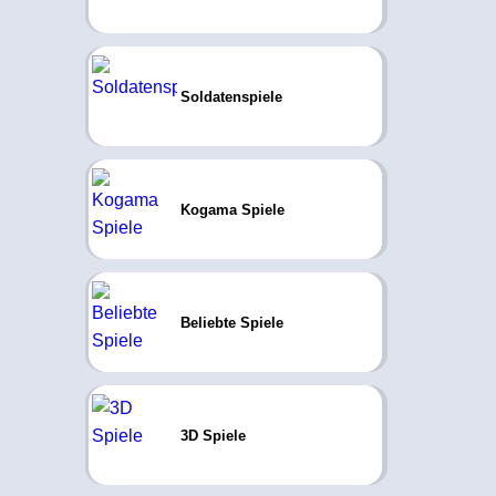
Soldatenspiele
Kogama Spiele
Beliebte Spiele
3D Spiele