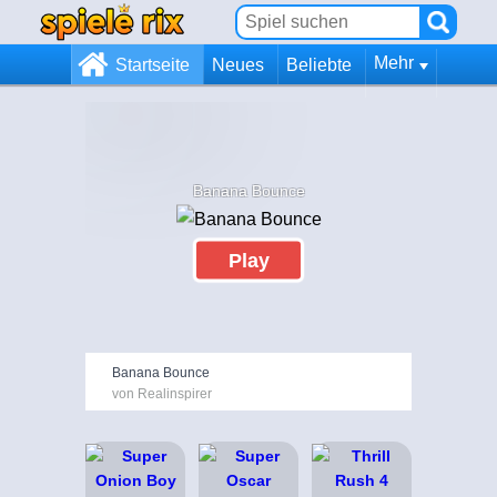
Mehr
Startseite
Neues
Beliebte
Banana Bounce
Play
Banana Bounce
von Realinspirer