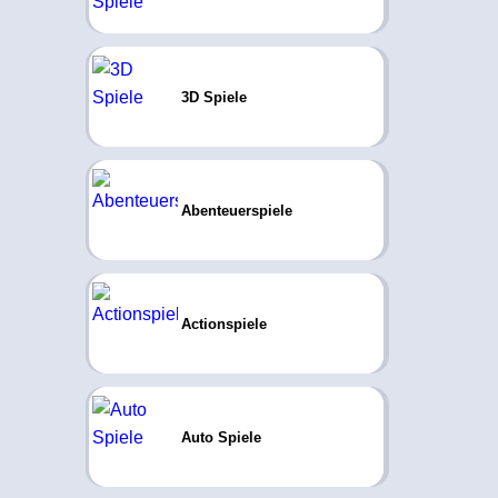
3D Spiele
Abenteuerspiele
Actionspiele
Auto Spiele