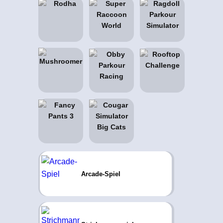
Arcade-Spiel