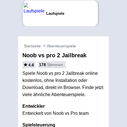
Laufspiele
Startseite
Abenteuerspiele
Noob vs pro 2 Jailbreak
178
Stimmen
4.6
Spiele Noob vs pro 2 Jailbreak online
kostenlos, ohne Installation oder
Download, direkt im Browser. Finde jetzt
viele ähnliche Abenteuerspiele.
Entwickler
Entwickelt von Noob vs Pro team
Spielsteuerung