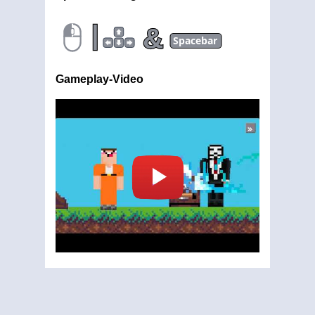
|
&
Spacebar
Gameplay-Video