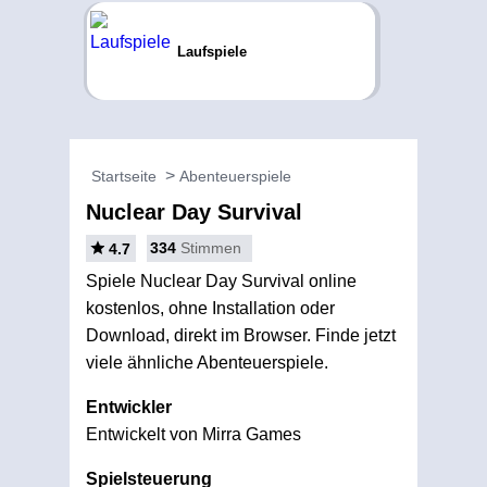
Laufspiele
Startseite
Abenteuerspiele
Nuclear Day Survival
334
Stimmen
4.7
Spiele Nuclear Day Survival online
kostenlos, ohne Installation oder
Download, direkt im Browser. Finde jetzt
viele ähnliche Abenteuerspiele.
Entwickler
Entwickelt von Mirra Games
Spielsteuerung