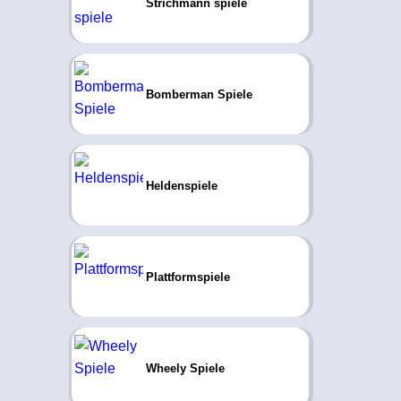
Strichmann spiele
Bomberman Spiele
Heldenspiele
Plattformspiele
Wheely Spiele