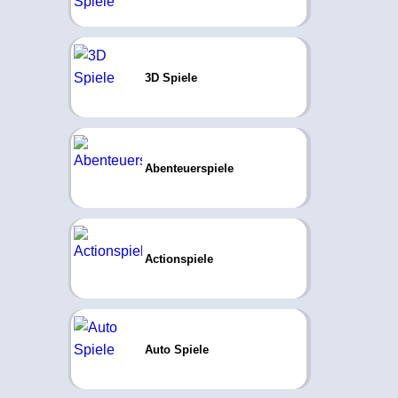
3D Spiele
Abenteuerspiele
Actionspiele
Auto Spiele