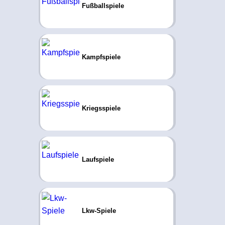
Fußballspiele
Kampfspiele
Kriegsspiele
Laufspiele
Lkw-Spiele