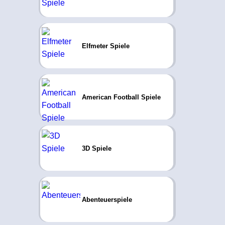
Elfmeter Spiele
American Football Spiele
3D Spiele
Abenteuerspiele