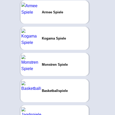
Armee Spiele
Kogama Spiele
Monstren Spiele
Basketballspiele