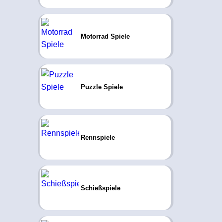
Motorrad Spiele
Puzzle Spiele
Rennspiele
Schießspiele