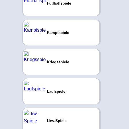
Fußballspiele
Kampfspiele
Kriegsspiele
Laufspiele
Lkw-Spiele