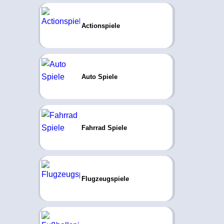
Actionspiele
Auto Spiele
Fahrrad Spiele
Flugzeugspiele