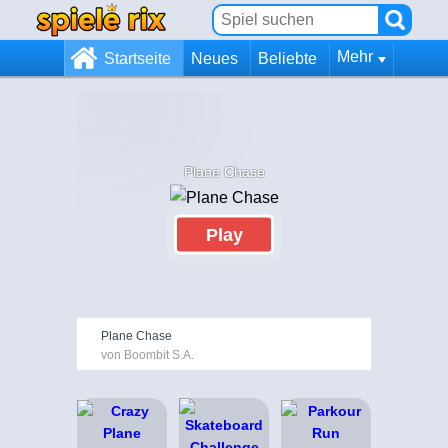
Mehr
Startseite
Neues
Beliebte
Plane Chase
Play
Plane Chase
von Boombit S.A.