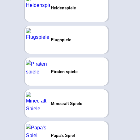
Heldenspiele
Flugspiele
Piraten spiele
Minecraft Spiele
Papa's Spiel