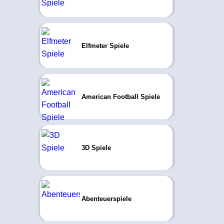
Elfmeter Spiele
American Football Spiele
3D Spiele
Abenteuerspiele