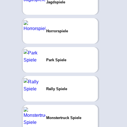
Jagdspiele
Horrorspiele
Park Spiele
Rally Spiele
Monstertruck Spiele