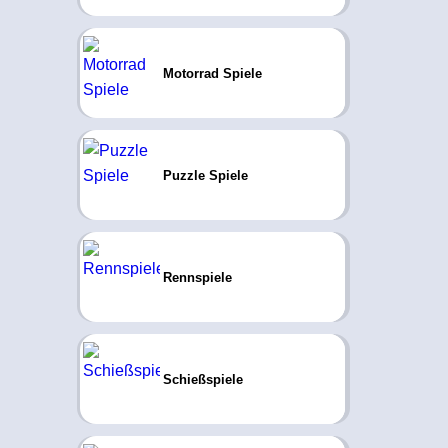
Motorrad Spiele
Puzzle Spiele
Rennspiele
Schießspiele