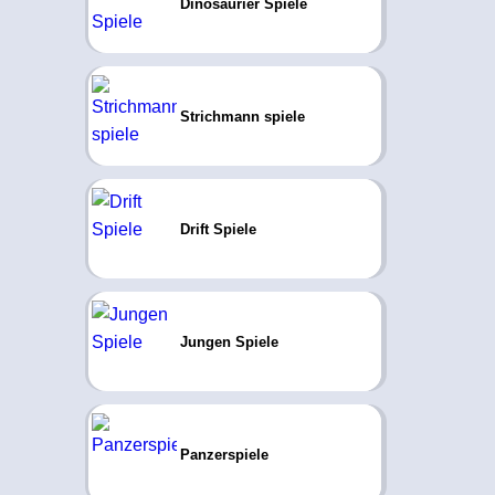
Dinosaurier Spiele
Strichmann spiele
Drift Spiele
Jungen Spiele
Panzerspiele