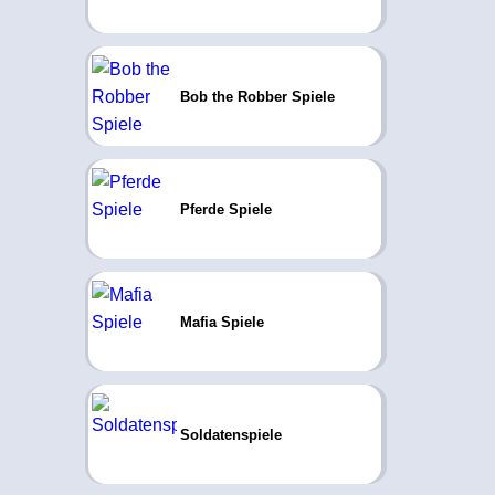
Bob the Robber Spiele
Pferde Spiele
Mafia Spiele
Soldatenspiele