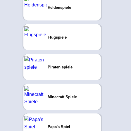
Heldenspiele
Flugspiele
Piraten spiele
Minecraft Spiele
Papa's Spiel