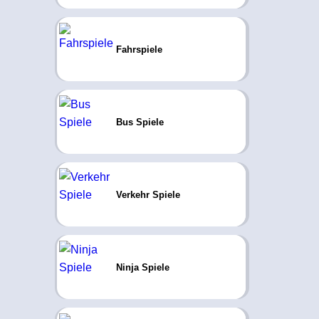
Fahrspiele
Bus Spiele
Verkehr Spiele
Ninja Spiele