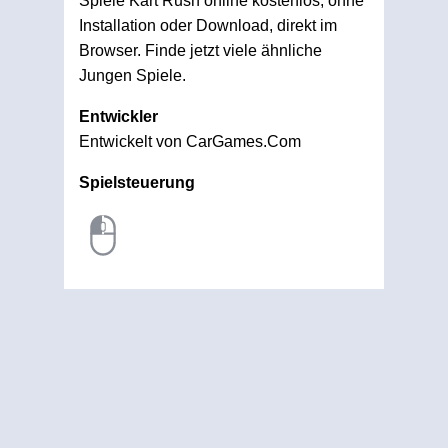
Spiele Kart Rush online kostenlos, ohne
Installation oder Download, direkt im
Browser. Finde jetzt viele ähnliche
Jungen Spiele.
Entwickler
Entwickelt von CarGames.Com
Spielsteuerung