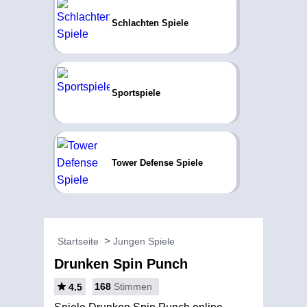
Schlachten Spiele
Sportspiele
Tower Defense Spiele
Startseite
Jungen Spiele
Drunken Spin Punch
168
Stimmen
4.5