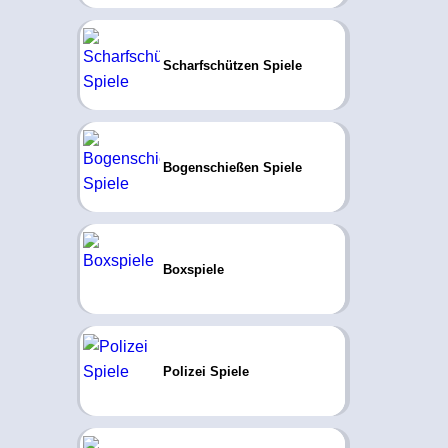
Scharfschützen Spiele
Bogenschießen Spiele
Boxspiele
Polizei Spiele