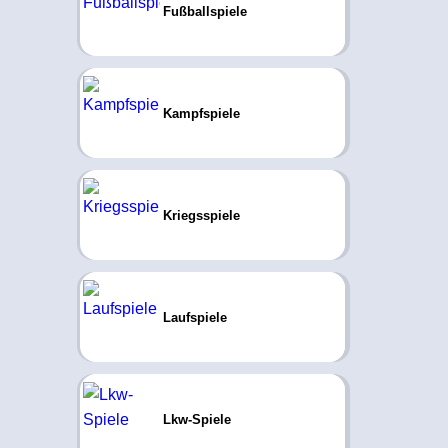
Fußballspiele
Kampfspiele
Kriegsspiele
Laufspiele
Lkw-Spiele