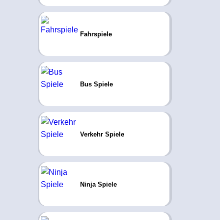
Fahrspiele
Bus Spiele
Verkehr Spiele
Ninja Spiele