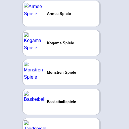
Armee Spiele
Kogama Spiele
Monstren Spiele
Basketballspiele