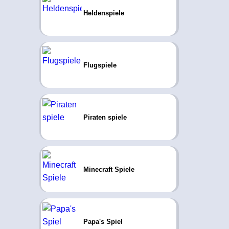
Heldenspiele
Flugspiele
Piraten spiele
Minecraft Spiele
Papa's Spiel