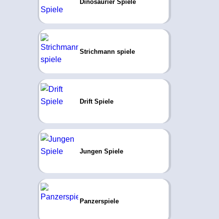
Dinosaurier Spiele
Strichmann spiele
Drift Spiele
Jungen Spiele
Panzerspiele