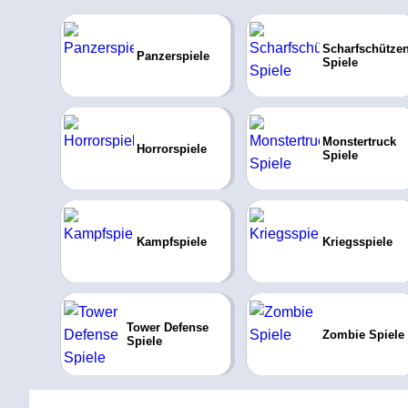
Scharfschütze
Panzerspiele
Spiele
Monstertruck
Horrorspiele
Spiele
Kampfspiele
Kriegsspiele
Tower Defense
Zombie Spiele
Spiele