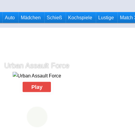
Auto
Mädchen
Schieß
Kochspiele
Lustige
Match 
Urban Assault Force
Play