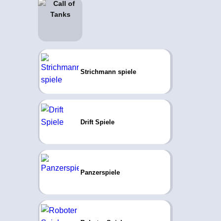
Strichmann spiele
Drift Spiele
Panzerspiele