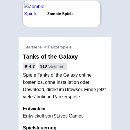
Zombie Spiele
Startseite
Panzerspiele
Tanks of the Galaxy
319
Stimmen
4.7
Spiele Tanks of the Galaxy online
kostenlos, ohne Installation oder
Download, direkt im Browser. Finde jetzt
viele ähnliche Panzerspiele.
Entwickler
Entwickelt von 9Lives Games
Spielsteuerung