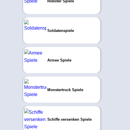
Roboter Spiele
Soldatenspiele
Armee Spiele
Monstertruck Spiele
Schiffe versenken Spiele