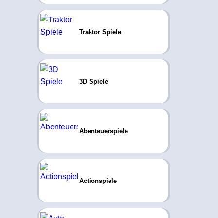
Traktor Spiele
3D Spiele
Abenteuerspiele
Actionspiele