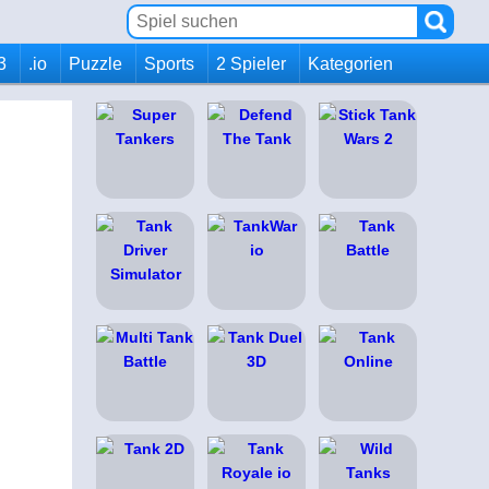
3
.io
Puzzle
Sports
2 Spieler
Kategorien