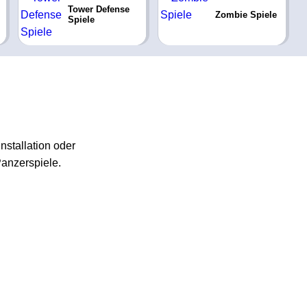
Tower Defense
Zombie Spiele
Spiele
nstallation oder
Panzerspiele.