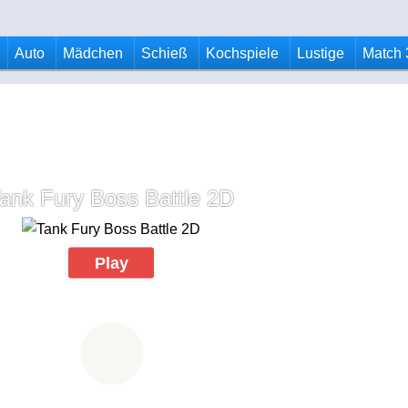
Auto
Mädchen
Schieß
Kochspiele
Lustige
Match 
ank Fury Boss Battle 2D
Play