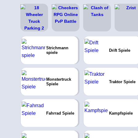
Strichmann
Drift Spiele
spiele
Monstertruck
Traktor Spiele
Spiele
Fahrrad Spiele
Kampfspiele