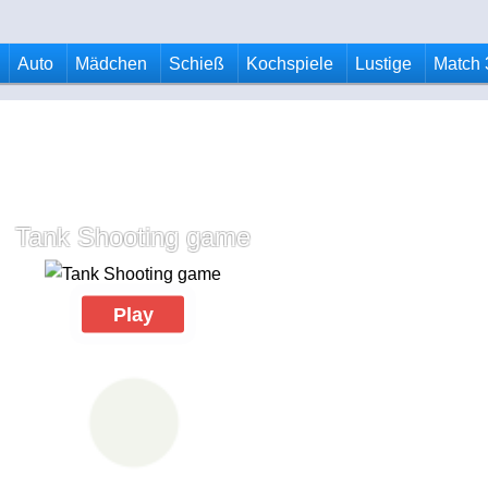
Auto
Mädchen
Schieß
Kochspiele
Lustige
Match 
Tank Shooting game
Play