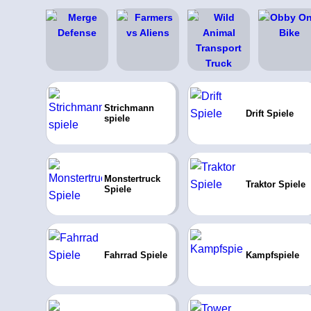
Strichmann
Drift Spiele
spiele
Monstertruck
Traktor Spiele
Spiele
Fahrrad Spiele
Kampfspiele