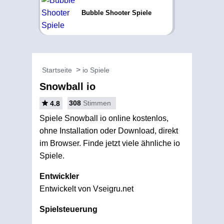
Bubble Shooter Spiele
Startseite
io Spiele
Snowball io
308
Stimmen
4.8
Spiele Snowball io online kostenlos,
ohne Installation oder Download, direkt
im Browser. Finde jetzt viele ähnliche io
Spiele.
Entwickler
Entwickelt von Vseigru.net
Spielsteuerung