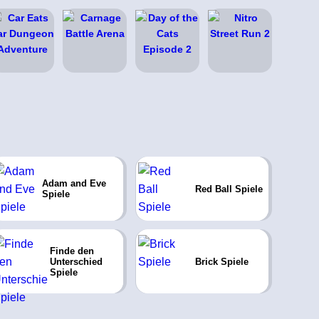
Adam and Eve
Red Ball Spiele
Spiele
Finde den
Unterschied
Brick Spiele
Spiele