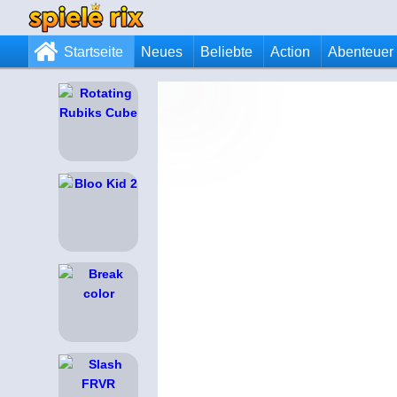
Startseite
Neues
Beliebte
Action
Abenteuer