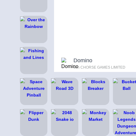
Domino
von CHORSE GAMES LIMITED