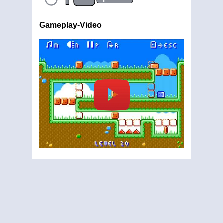
Gameplay-Video