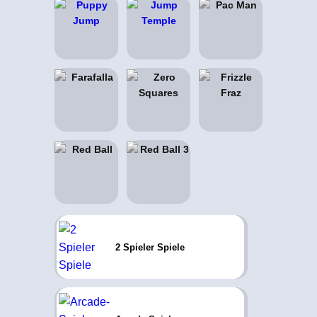
2 Spieler Spiele