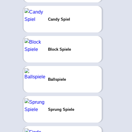
Candy Spiel
Block Spiele
Ballspiele
Sprung Spiele