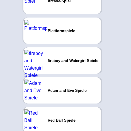
Arcade-Spiel
Plattformspiele
fireboy and Watergirl Spiele
Adam and Eve Spiele
Red Ball Spiele