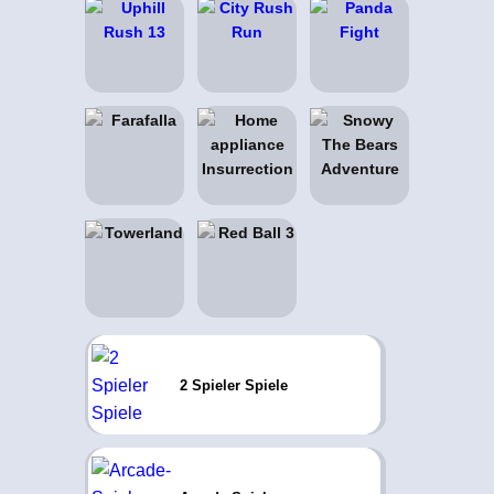
2 Spieler Spiele