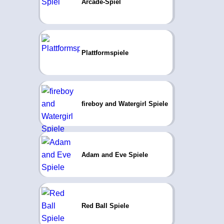
Arcade-Spiel
Plattformspiele
fireboy and Watergirl Spiele
Adam and Eve Spiele
Red Ball Spiele