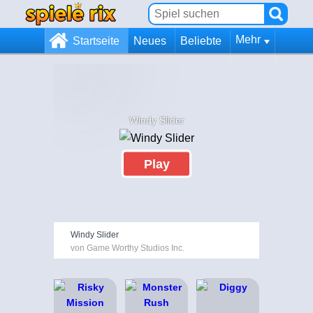
Mehr
Startseite
Neues
Beliebte
Windy Slider
Play
Windy Slider
von Game Worthy Studios Inc.